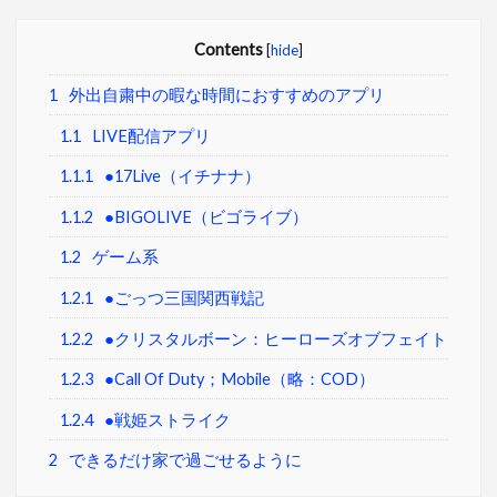
Contents
[
hide
]
1
外出自粛中の暇な時間におすすめのアプリ
1.1
LIVE配信アプリ
1.1.1
●17Live（イチナナ）
1.1.2
●BIGOLIVE（ビゴライブ）
1.2
ゲーム系
1.2.1
●ごっつ三国関西戦記
1.2.2
●クリスタルボーン：ヒーローズオブフェイト
1.2.3
●Call Of Duty；Mobile（略：COD）
1.2.4
●戦姫ストライク
2
できるだけ家で過ごせるように