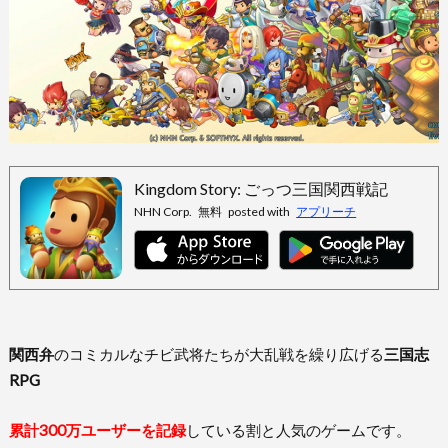
Kingdom Story: ごっつ三国関西戦記
NHN Corp.
無料
posted with
アプリーチ
関西弁
のコミカルなチビ武将たちが大乱戦を繰り広げる
三国志
RPG
累計300万ユーザーを記録
している割と人気のゲームです。