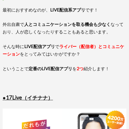
最初におすすめなのが、
LIVE配信系アプリ
です！
外出自粛で
人とコミュニケーションを取る機会も少なく
なって
おり、人が恋しくなったりすることもあると思います。
そんな時に
LIVE配信アプリ
で
ライバー（配信者）とコミュニケ
ーション
をとってみてはいかがですか？
ということで
定番のLIVE配信アプリ
を
2つ
紹介します！
●17Live（イチナナ）