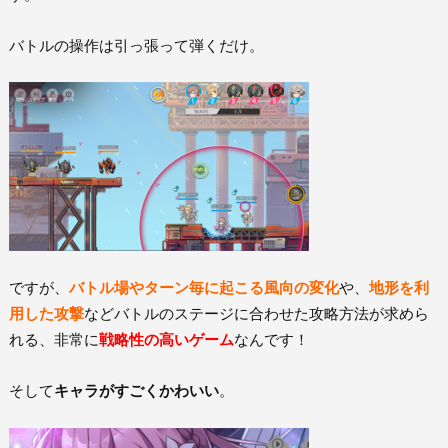
バトルの操作は引っ張って弾くだけ。
ですが、
バトル場やターン毎に起こる風向の変化
や、
地形を利
用した攻撃
などバトルのステージに合わせた攻略方法が求めら
れる、非常に
戦略性の高いゲーム
なんです！
そして
キャラがすごくかわいい
。