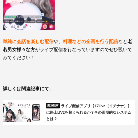
単純に会話を楽しむ配信
や、
料理などの企画を行う配信
など
老
若男女様々な方
がライブ配信を行なっていますのでぜひ覗いて
みてください！
詳しくは関連記事にて↓
ライブ配信アプリ【17Live（イチナナ）】
は路上LIVEを超えられるか？その画期的なシステム
とは？