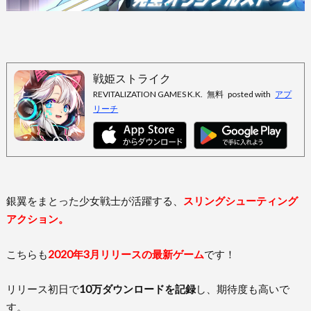
戦姫ストライク
REVITALIZATION GAMES K.K.
無料
posted with
アプ
リーチ
銀翼をまとった少女戦士が活躍する、
スリングシューティング
アクション。
こちらも
2020年3月リリースの最新ゲーム
です！
リリース初日で
10万ダウンロードを記録
し、期待度も高いで
す。