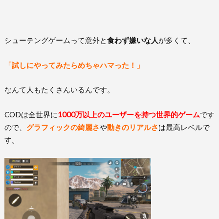
シューテングゲームって意外と
食わず嫌いな人
が多くて、
「試しにやってみたらめちゃハマった！」
なんて人もたくさんいるんです。
CODは全世界に
1000万以上のユーザーを持つ世界的ゲーム
です
ので、
グラフィックの綺麗さ
や
動きのリアルさ
は最高レベルで
す。