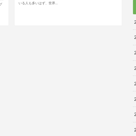
いる人も多いはず、世界…
プ