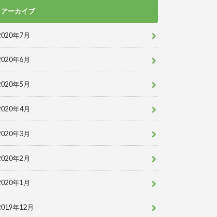
アーカイブ
2020年7月
2020年6月
2020年5月
2020年4月
2020年3月
2020年2月
2020年1月
2019年12月