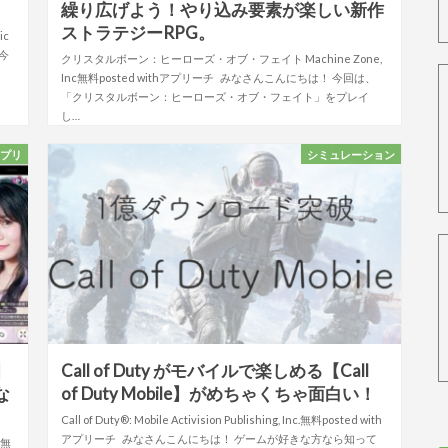
繰り広げよう！やり込み要素が楽しい新作
ストラテジーRPG。
ic
 今
クリスタルボーン：ヒーローズ・オブ・フェイト Machine Zone,
Inc無料posted withアプリーチ みなさんこんにちは！ 今回は、
「クリスタルボーン：ヒーローズ・オブ・フェイト」をプレイ
し…
アプリ
シミュレーション
】
Call of Duty がモバイルで楽しめる【Call
な
of Duty Mobile】がめちゃくちゃ面白い！
Call of Duty®: Mobile Activision Publishing, Inc.無料posted with
アプリーチ みなさんこんにちは！ ゲームが好きな方なら知って
D無