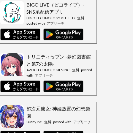
BIGO LIVE（ビゴライブ）-
SNS系配信アプリ
BIGO TECHNOLOGY PTE. LTD.
無料
posted with
アプリーチ
トリニティセブン -夢幻図書館
と第7の太陽-
AVEX TECHNOLOGIES INC.
無料
posted
with
アプリーチ
超次元彼女: 神姫放置の幻想楽
園
Sunny Inc.
無料
posted with
アプリーチ