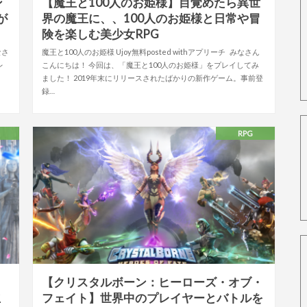
ン
【魔王と100人のお姫様】目覚めたら異世
が
界の魔王に、、100人のお姫様と日常や冒
険を楽しむ美少女RPG
なさ
魔王と100人のお姫様 Ujoy無料posted withアプリーチ みなさん
レ
こんにちは！ 今回は、「魔王と100人のお姫様」をプレイしてみ
ました！ 2019年末にリリースされたばかりの新作ゲーム。事前登
録…
RPG
る
【クリスタルボーン：ヒーローズ・オブ・
立
フェイト】世界中のプレイヤーとバトルを