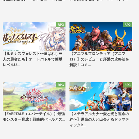
RPG
RPG
【ルミナスフォレスト〜選ばれし三
【アニマルフロンティア（アニフ
人の勇者たち】オートバトルで簡単
ロ）】のレビューと序盤の攻略法を
レベルU…
解説！コミ…
RPG
RPG
【EVERTALE（エバーテイル）】最強
【ステラアルカナ〜愛と光と運命の
モンスター育成！戦略的バトルとス…
絆〜】運命の人と出会えるドラマテ
ィックR…