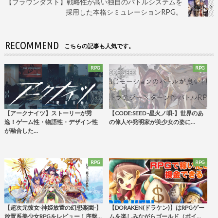
【ブラウンダスト】戦略性が高い独自のバトルシステムを
採用した本格シミュレーションRPG。
RECOMMEND
こちらの記事も人気です。
RPG
RPG
【アークナイツ】ストーリーが秀
【CODE:SEED -星火ノ唄-】世界のあ
逸！ゲーム性・物語性・デザイン性
の偉人や発明家が美少女の姿に…
が融合した…
RPG
RPG
【超次元彼女-神姫放置の幻想楽園-】
【DORAKEN(ドラケン)】はRPGゲー
放置系美少女RPGをレビュー！序盤…
ムを楽しみながらゴールド（ポイ…