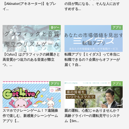
【Akinator(アキネーター)】をプレ
の目が気になる、、そんな人におす
イ…
すめする…
音ゲー
アプリ
【Cytus】はグラフィックの綺麗さと
転職アプリ【ミイダス】って本当に
高音質かつ迫力のある音楽が際立
転職できるの？企業からオファーが
つ、…
届く？自…
アプリ
アプリ
スマホでクレーンゲーム！？遠隔操
親の運転、心配じゃありませんか？
作で楽しむ、新感覚クレーンゲーム
高齢ドライバーの運転見守りシステ
アプリ【…
ム【Sm…