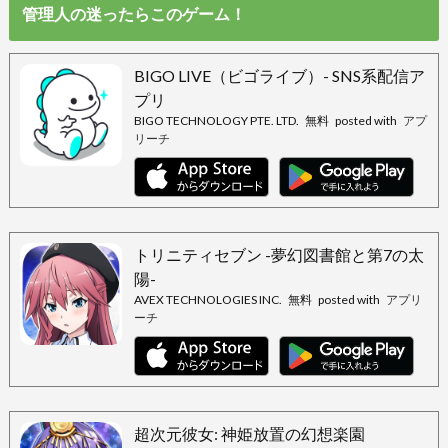
管理人の迷ったらこのゲーム！
BIGO LIVE（ビゴライブ）- SNS系配信ア
プリ
BIGO TECHNOLOGY PTE. LTD.
無料
posted with
アプ
リーチ
トリニティセブン -夢幻図書館と第7の太
陽-
AVEX TECHNOLOGIES INC.
無料
posted with
アプリ
ーチ
超次元彼女: 神姫放置の幻想楽園