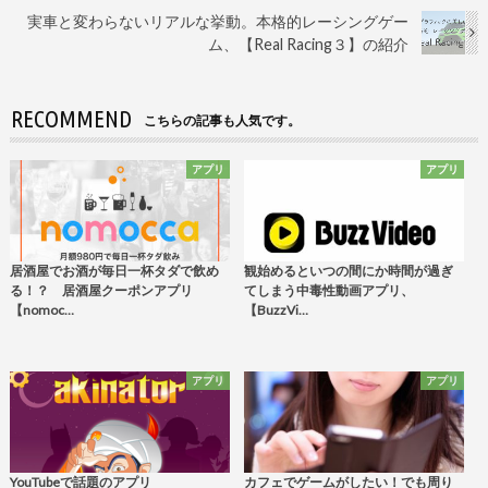
実車と変わらないリアルな挙動。本格的レーシングゲー
ム、【Real Racing３】の紹介
RECOMMEND
こちらの記事も人気です。
アプリ
アプリ
居酒屋でお酒が毎日一杯タダで飲め
観始めるといつの間にか時間が過ぎ
る！？ 居酒屋クーポンアプリ
てしまう中毒性動画アプリ、
【nomoc…
【BuzzVi…
アプリ
アプリ
YouTubeで話題のアプリ
カフェでゲームがしたい！でも周り