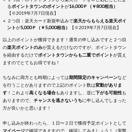
る
ポイントタウンのポイント
が
16,000Ｐ（￥800相当）
【※2019年7月7日現在】
２つ目：楽天カード新規申込みで
楽天からもらえる楽天ポイ
ント
が
5,000Ｐ（￥5,000相当）
【※2019年7月7日現在】
以上のポイントが獲得できます！通常の申し込みですと２つ目
の
楽天ポイントのみ
が貰えるだけなのですが、ポイントタウン
を経由するだけで
ポイントタウンからも二重でポイント
が貰え
ますのでとてもお得ですね！
ちなみに両方とも時期によっては
期間限定のキャンペーン
など
を行うことがありますので上記のポイント数は
変動がありま
す
！これより
高くなる場合
もありますし、逆に
下がる可能性
も
ありますので、
チャンスを逃さないうち
に申し込んでしまった
方が良いかと思います！
申し込みが終わったら、１日〜２日で獲得予定ポイントとして
マイページ
で確認できますので、確認してみましょう！（実際