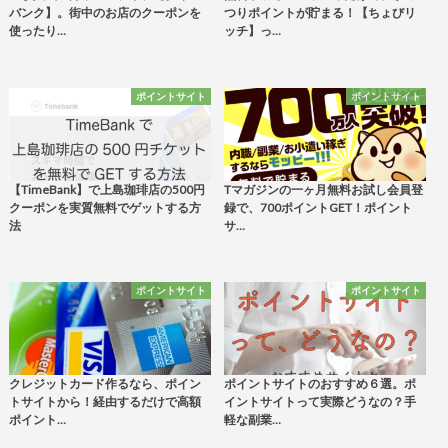
バンク】。街中のお店のクーポンを
つりポイントが貯まる！【ちょびリ
使ったり…
ッチ】っ…
ポイントサイト
ポイントサイト
【TimeBank】で上島珈琲店の500円
Tマガジンの一ヶ月無料お試し会員登
クーポンを実質無料でゲットする方
録で、700ポイントGET！ポイント
法
サ…
ポイントサイト
ポイントサイト
クレジットカード作るなら、ポイン
ポイントサイトのおすすめ６選。ポ
トサイトから！経由するだけで高額
イントサイトって実際どうなの？手
ポイント…
軽な副業…