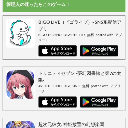
管理人の迷ったらこのゲーム！
BIGO LIVE（ビゴライブ）- SNS系配信ア
プリ
BIGO TECHNOLOGY PTE. LTD.
無料
posted with
アプ
リーチ
トリニティセブン -夢幻図書館と第7の太
陽-
AVEX TECHNOLOGIES INC.
無料
posted with
アプリ
ーチ
超次元彼女: 神姫放置の幻想楽園