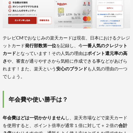
テレビCMでおなじみの楽天カードは現在、日本におけるクレジ
ットカード
発行部数第一位
を記録し、今
一番人気のクレジット
カード
となっています！その人気の理由は
ポイント還元率の高
さ
や、審査が通りやすさから気軽に作成できる事などがあげら
れます！また、楽天という
安心のブランド
も人気の理由の一つ
でしょう。
年会費や使い勝手は？
年会費はどは一切かかりません
し、楽天市場などで楽天カード
を使用すると、ポイント倍率が通常１倍に対して＋２倍の
合計
３倍
になりますので、通販をよく使う方はとてもお得ですね！