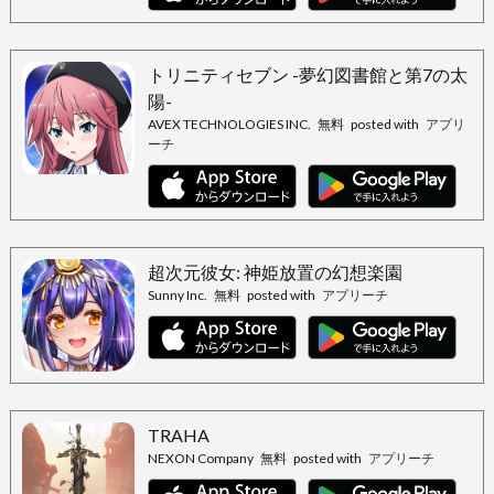
トリニティセブン -夢幻図書館と第7の太
陽-
AVEX TECHNOLOGIES INC.
無料
posted with
アプリ
ーチ
超次元彼女: 神姫放置の幻想楽園
Sunny Inc.
無料
posted with
アプリーチ
TRAHA
NEXON Company
無料
posted with
アプリーチ