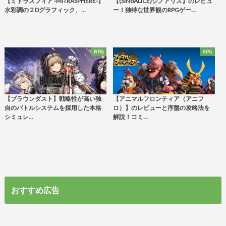
【ミトラスフィア -MITRASPHERE-】
【(SINoALICE)シノアリス】のレビュ
水彩調の２Dグラフィック、…
ー！独特な世界観のRPGゲー…
RPG
RPG
【ブラウンダスト】戦略性が高い独
【アニマルフロンティア（アニフ
自のバトルシステムを採用した本格
ロ）】のレビューと序盤の攻略法を
シミュレ…
解説！コミ…
おすすめ広告