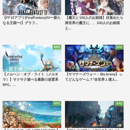
【FF15アプリ(FinalFantasyXV〜新た
【魔王と100人のお姫様】目覚めたら
なる王国〜)】グラフ…
異世界の魔王に、、100人のお姫様
と…
RPG
RPG
【メルヘン・オブ・ライト（メルオ
【サマナーズウォー：Sky Arena】っ
ラ）】サクサク遊べる最新の放置系
てどんなゲーム？"全世界１億人…
RPG。…
RPG
RPG