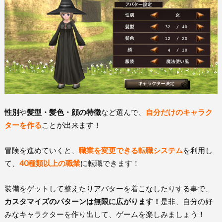
性別
や
髪型・髪色・顔の特徴
など選んで、
自分だけのキャラク
ターを作る
ことが出来ます！
冒険を進めていくと、
職業を変更できる転職システム
を利用し
て、
40種類以上の職業
に転職できます！
装備をゲットして整えたりアバターを着こなしたりする事で、
カスタマイズのパターンは無限に広がります！
是非、自分の好
みなキャラクターを作り出して、ゲームを楽しみましょう！